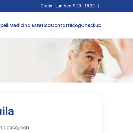
Orario - Lun-Ven: 9:30 - 18:30
pelli
Medicina Estetica
Contatti
Blog
CheckUp
ila
rio caso, con