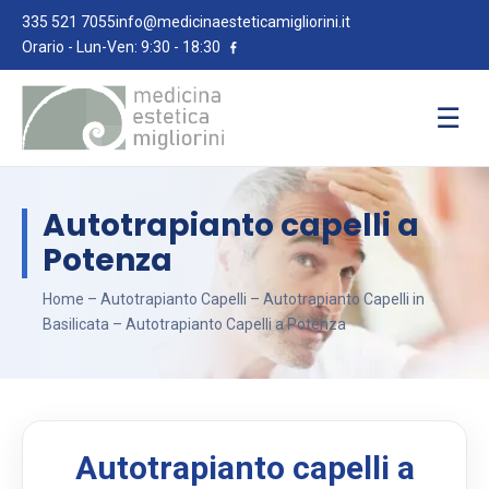
335 521 7055
info@medicinaesteticamigliorini.it
Orario - Lun-Ven: 9:30 - 18:30
☰
Autotrapianto capelli a
Potenza
Home
–
Autotrapianto Capelli
–
Autotrapianto Capelli in
Basilicata
– Autotrapianto Capelli a Potenza
Autotrapianto capelli a