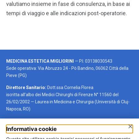
valutiamo insieme in fase di consulenza, in base ai
tempi di viaggio e alle indicazioni post-operatorie.
MEDICINA ESTETICA MIGLIORINI
— P.I. 03138030543
Sede operativa: Via Abruzzo 24 - Pò Bandino, 06062 Città della
Pieve (PG)
Direttore Sanitario:
Dott.ssa Cornelia Florea
iscritta all’albo dei Medici Chirurghi di Firenze N° 11560 del
26/02/2002 — Laurea in Medicina e Chirurgia (Università di Cluj-
Napoca, RO)
×
Informativa cookie
Autotrapianto per regione
Questo sito utilizza cookie tecnici necessari al funzionamento