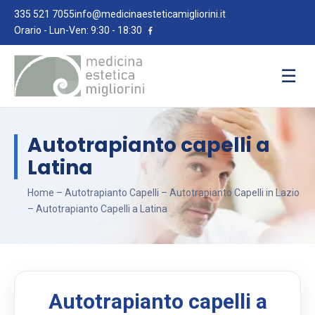
335 521 7055
info@medicinaesteticamigliorini.it
Orario - Lun-Ven: 9:30 - 18:30
☰
Autotrapianto capelli a
Latina
Home
–
Autotrapianto Capelli
–
Autotrapianto Capelli in Lazio
– Autotrapianto Capelli a Latina
Autotrapianto capelli a