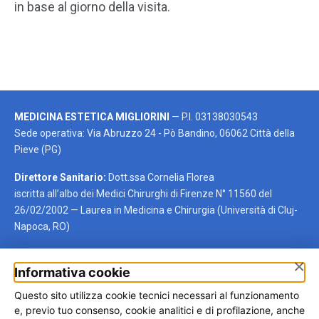
in base al giorno della visita.
MEDICINA ESTETICA MIGLIORINI
— P.I. 03138030543
Sede operativa: Via Abruzzo 24 - Pò Bandino, 06062 Città della
Pieve (PG)
Direttore Sanitario:
Dott.ssa Cornelia Florea
iscritta all’albo dei Medici Chirurghi di Firenze N° 11560 del
26/02/2002 — Laurea in Medicina e Chirurgia (Università di Cluj-
Napoca, RO)
×
Informativa cookie
Autotrapianto per regione
Questo sito utilizza cookie tecnici necessari al funzionamento
Trova rapidamente la regione di tuo interesse oppure visita la
e, previo tuo consenso, cookie analitici e di profilazione, anche