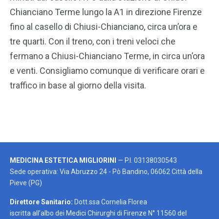
Chianciano Terme lungo la A1 in direzione Firenze
fino al casello di Chiusi-Chianciano, circa un’ora e
tre quarti. Con il treno, con i treni veloci che
fermano a Chiusi-Chianciano Terme, in circa un’ora
e venti. Consigliamo comunque di verificare orari e
traffico in base al giorno della visita.
MEDICINA ESTETICA MIGLIORINI
— P.I. 03138030543
Sede operativa: Via Abruzzo 24 - Pò Bandino, 06062 Città della
Pieve (PG)
Direttore Sanitario:
Dott.ssa Cornelia Florea
iscritta all’albo dei Medici Chirurghi di Firenze N° 11560 del