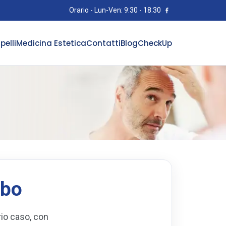
Orario - Lun-Ven: 9:30 - 18:30
pelli
Medicina Estetica
Contatti
Blog
CheckUp
rbo
rio caso, con