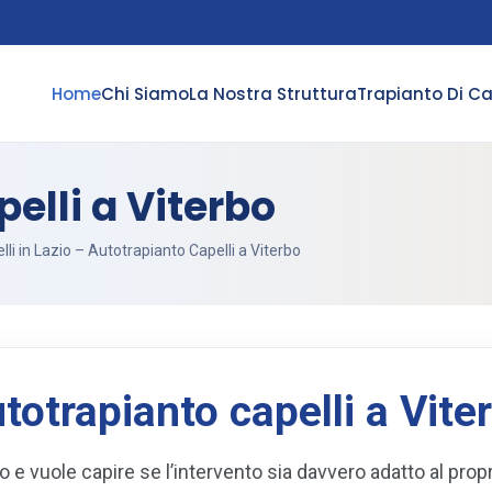
Home
Chi Siamo
La Nostra Struttura
Trapianto Di Ca
elli a Viterbo
li in Lazio
– Autotrapianto Capelli a Viterbo
totrapianto capelli a Vite
o e vuole capire se l’intervento sia davvero adatto al prop