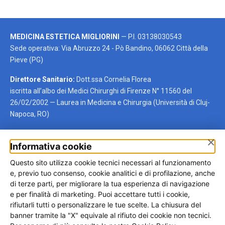
MEDICINA ESTETICA MIGLIORINI
— P.I. 03138030543
Sede operativa: Via Abruzzo 24 - Pò Bandino, 06062 Città della
Pieve (PG)
Direttore Sanitario:
Dott.ssa Cornelia Florea
iscritta all’albo dei Medici Chirurghi di Firenze N° 11560 del
26/02/2002 — Laurea in Medicina e Chirurgia (Università di Cluj-
Napoca, RO)
×
Informativa cookie
Autotrapianto per regione
Questo sito utilizza cookie tecnici necessari al funzionamento
Trova rapidamente la regione di tuo interesse oppure visita la
e, previo tuo consenso, cookie analitici e di profilazione, anche
pagina generale dedicata all’autotrapianto di capelli.
di terze parti, per migliorare la tua esperienza di navigazione
e per finalità di marketing. Puoi accettare tutti i cookie,
Umbria
Lazio
Lombardia
Toscana
rifiutarli tutti o personalizzare le tue scelte. La chiusura del
banner tramite la "X" equivale al rifiuto dei cookie non tecnici.
Campania
Sicilia