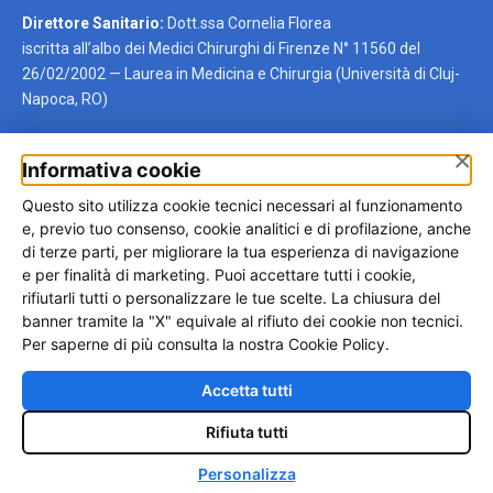
Direttore Sanitario:
Dott.ssa Cornelia Florea
iscritta all’albo dei Medici Chirurghi di Firenze N° 11560 del
26/02/2002 — Laurea in Medicina e Chirurgia (Università di Cluj-
Napoca, RO)
×
Informativa cookie
Autotrapianto per regione
Questo sito utilizza cookie tecnici necessari al funzionamento
Trova rapidamente la regione di tuo interesse oppure visita la
e, previo tuo consenso, cookie analitici e di profilazione, anche
pagina generale dedicata all’autotrapianto di capelli.
di terze parti, per migliorare la tua esperienza di navigazione
e per finalità di marketing. Puoi accettare tutti i cookie,
Umbria
Lazio
Lombardia
Toscana
rifiutarli tutti o personalizzare le tue scelte. La chiusura del
banner tramite la "X" equivale al rifiuto dei cookie non tecnici.
Campania
Sicilia
Per saperne di più consulta la nostra Cookie Policy.
Vedi tutte
Accetta tutti
Rifiuta tutti
♿
© 2026 Medicina Estetica Migliorini
Personalizza
Contatti
Invia recensione
Privacy Policy