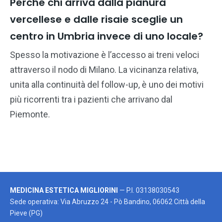
Perché chi arriva dalla pianura
vercellese e dalle risaie sceglie un
centro in Umbria invece di uno locale?
Spesso la motivazione è l’accesso ai treni veloci
attraverso il nodo di Milano. La vicinanza relativa,
unita alla continuità del follow-up, è uno dei motivi
più ricorrenti tra i pazienti che arrivano dal
Piemonte.
MEDICINA ESTETICA MIGLIORINI
— P.I. 03138030543
Sede operativa: Via Abruzzo 24 - Pò Bandino, 06062 Città della
Pieve (PG)