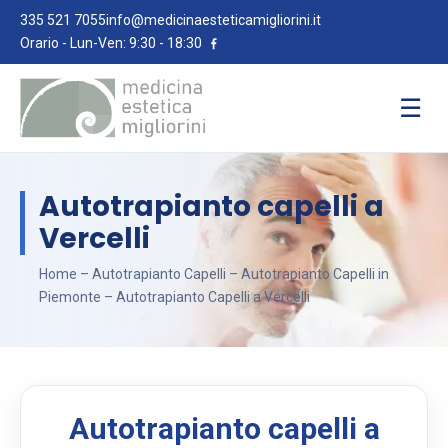
335 521 7055
info@medicinaesteticamigliorini.it
Orario - Lun-Ven: 9:30 - 18:30
☰
Autotrapianto capelli a
Vercelli
Home
–
Autotrapianto Capelli
–
Autotrapianto Capelli in
Piemonte
– Autotrapianto Capelli a Vercelli
Autotrapianto capelli a