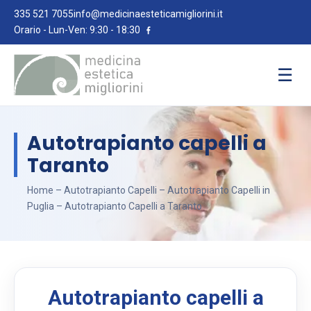
335 521 7055
info@medicinaesteticamigliorini.it
Orario - Lun-Ven: 9:30 - 18:30
☰
Autotrapianto capelli a
Taranto
Home
–
Autotrapianto Capelli
–
Autotrapianto Capelli in
Puglia
– Autotrapianto Capelli a Taranto
Autotrapianto capelli a