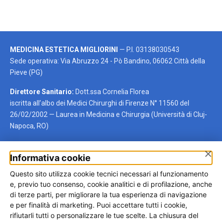
MEDICINA ESTETICA MIGLIORINI
— P.I. 03138030543
Sede operativa: Via Abruzzo 24 - Pò Bandino, 06062 Città della
Pieve (PG)
Direttore Sanitario:
Dott.ssa Cornelia Florea
iscritta all’albo dei Medici Chirurghi di Firenze N° 11560 del
26/02/2002 — Laurea in Medicina e Chirurgia (Università di Cluj-
Napoca, RO)
×
Informativa cookie
Autotrapianto per regione
Questo sito utilizza cookie tecnici necessari al funzionamento
Trova rapidamente la regione di tuo interesse oppure visita la
e, previo tuo consenso, cookie analitici e di profilazione, anche
pagina generale dedicata all’autotrapianto di capelli.
di terze parti, per migliorare la tua esperienza di navigazione
e per finalità di marketing. Puoi accettare tutti i cookie,
Umbria
Lazio
Lombardia
Toscana
rifiutarli tutti o personalizzare le tue scelte. La chiusura del