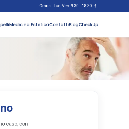
Orario - Lun-Ven: 9:30 - 18:30
pelli
Medicina Estetica
Contatti
Blog
CheckUp
rno
rio caso, con