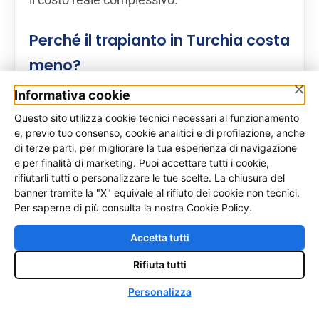
Perché il trapianto in Turchia costa
meno?
×
Informativa cookie
I motivi possono essere diversi: volumi elevati
di pazienti, organizzazione orientata ai
Questo sito utilizza cookie tecnici necessari al funzionamento
e, previo tuo consenso, cookie analitici e di profilazione, anche
pacchetti, differenze di mercato, costi generali
di terze parti, per migliorare la tua esperienza di navigazione
differenti e talvolta una maggiore
e per finalità di marketing. Puoi accettare tutti i cookie,
rifiutarli tutti o personalizzare le tue scelte. La chiusura del
standardizzazione del percorso. Questo non
banner tramite la "X" equivale al rifiuto dei cookie non tecnici.
significa automaticamente bassa qualità, ma
Per saperne di più consulta la nostra Cookie Policy.
rende ancora più importante capire chi
Accetta tutti
esegue davvero le fasi cruciali dell’intervento
e quale assistenza sia prevista dopo il rientro.
Rifiuta tutti
♿
Personalizza
Il turismo medico capelli è sempre