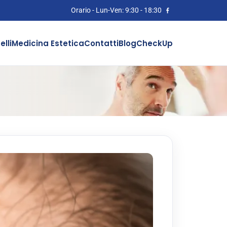
Orario - Lun-Ven: 9:30 - 18:30
lli
Medicina Estetica
Contatti
Blog
CheckUp