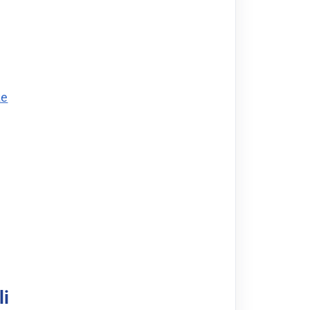
ze
li