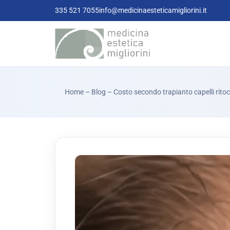
335 521 7055
info@medicinaesteticamigliorini.it
Home
–
Blog
– Costo secondo trapianto capelli rit