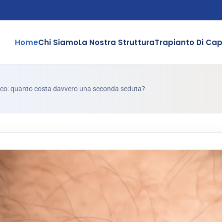
Home
Chi Siamo
La Nostra Struttura
Trapianto Di Cape
occo: quanto costa davvero una seconda seduta?