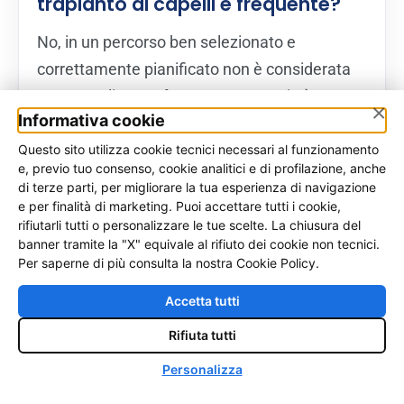
trapianto di capelli è frequente?
No, in un percorso ben selezionato e
correttamente pianificato non è considerata
una complicanza frequente. Tuttavia è un
×
Informativa cookie
rischio teorico da conoscere, soprattutto
quando esistono fattori che riducono la
Questo sito utilizza cookie tecnici necessari al funzionamento
e, previo tuo consenso, cookie analitici e di profilazione, anche
vascolarizzazione del cuoio capelluto, quando
di terze parti, per migliorare la tua esperienza di navigazione
si concentrano troppi innesti in un’area piccola
e per finalità di marketing. Puoi accettare tutti i cookie,
rifiutarli tutti o personalizzare le tue scelte. La chiusura del
o quando il paziente presenta condizioni locali
banner tramite la "X" equivale al rifiuto dei cookie non tecnici.
o sistemiche che interferiscono con la
Per saperne di più consulta la nostra Cookie Policy.
guarigione.
Accetta tutti
Come si distingue una normale
Rifiuta tutti
♿
crosta post-operatoria da un
Personalizza
problema di attecchimento?