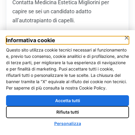
Contatta Medicina Estetica Migliorini per
capire se sei un candidato adatto
all’autotrapianto di capelli.
×
Informativa cookie
Questo sito utilizza cookie tecnici necessari al funzionamento
e, previo tuo consenso, cookie analitici e di profilazione, anche
Vuoi una valutazione del
di terze parti, per migliorare la tua esperienza di navigazione
e per finalità di marketing. Puoi accettare tutti i cookie,
tuo caso?
rifiutarli tutti o personalizzare le tue scelte. La chiusura del
banner tramite la "X" equivale al rifiuto dei cookie non tecnici.
Richiedi un CheckUp Capelli online: ti
Per saperne di più consulta la nostra Cookie Policy.
ricontattiamo noi, senza impegno.
Accetta tutti
Rifiuta tutti
Vai al CheckUp Capelli →
♿
Personalizza