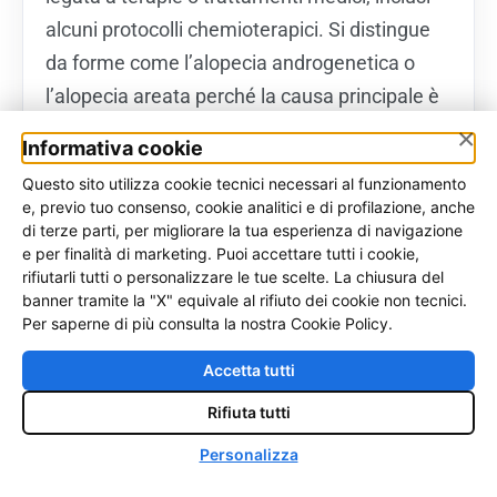
alcuni protocolli chemioterapici. Si distingue
da forme come l’alopecia androgenetica o
l’alopecia areata perché la causa principale è
esterna e correlata all’effetto del trattamento
×
Informativa cookie
sul follicolo. Tuttavia, una persona può avere
Questo sito utilizza cookie tecnici necessari al funzionamento
contemporaneamente più condizioni e questo
e, previo tuo consenso, cookie analitici e di profilazione, anche
rende la diagnosi specialistica ancora più
di terze parti, per migliorare la tua esperienza di navigazione
e per finalità di marketing. Puoi accettare tutti i cookie,
importante.
rifiutarli tutti o personalizzare le tue scelte. La chiusura del
banner tramite la "X" equivale al rifiuto dei cookie non tecnici.
Se i capelli post chemio sono
Per saperne di più consulta la nostra Cookie Policy.
sottili, il trapianto è l’unica
Accetta tutti
soluzione?
Rifiuta tutti
♿
No. Prima di pensare all’intervento bisogna
Personalizza
capire se esiste ancora margine di