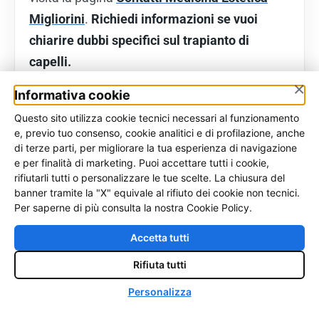
Migliorini
.
Richiedi informazioni se vuoi
chiarire dubbi specifici sul trapianto di
capelli.
×
Informativa cookie
Questo sito utilizza cookie tecnici necessari al funzionamento
e, previo tuo consenso, cookie analitici e di profilazione, anche
di terze parti, per migliorare la tua esperienza di navigazione
Vuoi una valutazione del
e per finalità di marketing. Puoi accettare tutti i cookie,
tuo caso?
rifiutarli tutti o personalizzare le tue scelte. La chiusura del
banner tramite la "X" equivale al rifiuto dei cookie non tecnici.
Per saperne di più consulta la nostra Cookie Policy.
Richiedi un CheckUp Capelli online: ti
ricontattiamo noi, senza impegno.
Accetta tutti
Rifiuta tutti
Vai al CheckUp Capelli →
♿
Personalizza