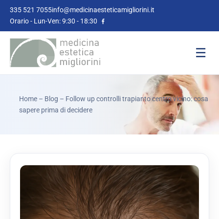
335 521 7055
info@medicinaesteticamigliorini.it
Orario - Lun-Ven: 9:30 - 18:30
☰
Home
–
Blog
– Follow up controlli trapianto centro vicino: cosa
sapere prima di decidere