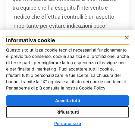
tra equipe che ha eseguito l’intervento e
medico che effettua i controlli è un aspetto
importante per evitare indicazioni poco
coordinate.
×
Informativa cookie
Questo sito utilizza cookie tecnici necessari al funzionamento
Quali segnali devono spingermi a
e, previo tuo consenso, cookie analitici e di profilazione, anche
contattare il centro prima del
di terze parti, per migliorare la tua esperienza di navigazione
e per finalità di marketing. Puoi accettare tutti i cookie,
controllo programmato?
rifiutarli tutti o personalizzare le tue scelte. La chiusura del
banner tramite la "X" equivale al rifiuto dei cookie non tecnici.
Dolore non previsto, arrossamento
Per saperne di più consulta la nostra Cookie Policy.
persistente, secrezioni, gonfiore importante o
Accetta tutti
dubbi sulla guarigione meritano un contatto
Rifiuta tutti
con il centro. Anche quando i sintomi non
♿
indicano necessariamente una complicanza,
Personalizza
un confronto tempestivo aiuta a orientarsi con