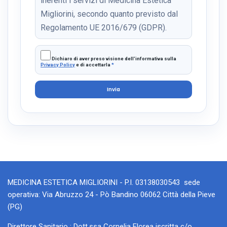
inerenti i servizi di Medicina Estetica
Migliorini, secondo quanto previsto dal
Regolamento UE 2016/679 (GDPR).
Dichiaro di aver preso visione dell'informativa sulla
Privacy Policy
e di accettarla
*
Invia
MEDICINA ESTETICA MIGLIORINI - P.I. 03138030543 sede
operativa: Via Abruzzo 24 - Pò Bandino 06062 Città della Pieve
(PG)
Direttore Sanitario : Dott.ssa Cornelia Florea iscritta c/o