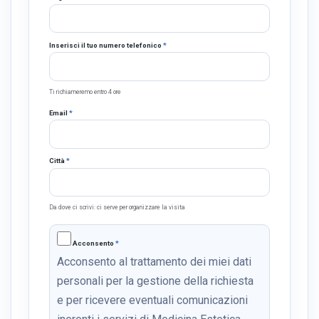
Inserisci il tuo numero telefonico
*
Ti richiameremo entro 4 ore
Email
*
Città
*
Da dove ci scrivi: ci serve per organizzare la visita
Acconsento
*
Acconsento al trattamento dei miei dati
personali per la gestione della richiesta
e per ricevere eventuali comunicazioni