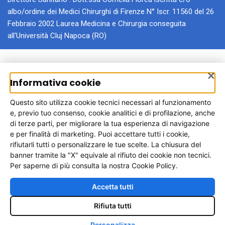
albo/ordine dei Medici Chirurghi di Firenze N° Iscr. 11560 del 26
Febbraio 2002 Laurea Medicina e Chirurgia conseguita
all'Università Cluj Napoca (RO)
Autotrapianto per regione
×
Informativa cookie
Trova rapidamente la regione di tuo interesse oppure visita la
pagina generale dedicata all’autotrapianto di capelli.
Questo sito utilizza cookie tecnici necessari al funzionamento
e, previo tuo consenso, cookie analitici e di profilazione, anche
Umbria
Lazio
Lombardia
Toscana
di terze parti, per migliorare la tua esperienza di navigazione
e per finalità di marketing. Puoi accettare tutti i cookie,
rifiutarli tutti o personalizzare le tue scelte. La chiusura del
Campania
Sicilia
banner tramite la "X" equivale al rifiuto dei cookie non tecnici.
Per saperne di più consulta la nostra Cookie Policy.
Vedi tutte
Accetta tutti
Rifiuta tutti
♿
Personalizza